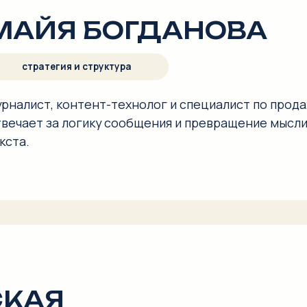
АЯ
е чем двадцатилетним опытом.
и.