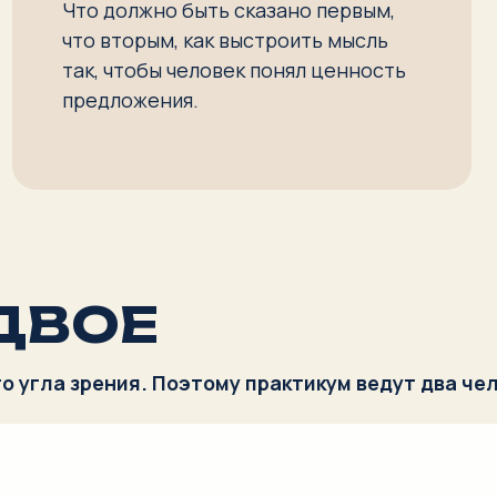
ВОЕ
а зрения. Поэтому практикум ведут два человека.
ЙЯ БОГДАНОВА
ратегия и структура
ст, контент-технолог и специалист по продажам.
т за логику сообщения и превращение мысли в рабочую