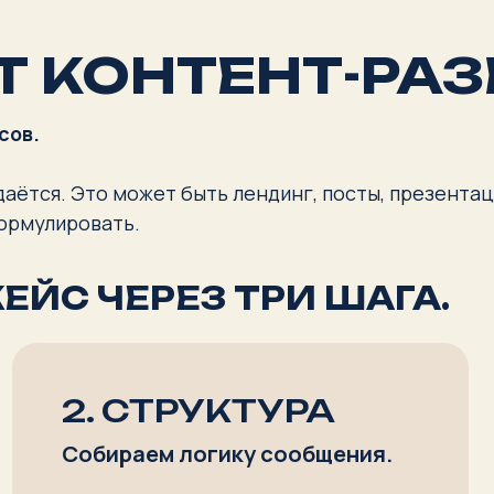
я. Это может быть лендинг, посты, презентация, описание
ировать.
 ЧЕРЕЗ ТРИ ШАГА.
2. СТРУКТУРА
3.
И 
Собираем логику сообщения.
Упако
Что должно быть сказано первым,
что вторым, как выстроить мысль
Какие 
так, чтобы человек понял ценность
приёмы
предложения.
так, ч