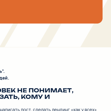
Е ПОНИМАЕТ,
КОМУ И
т, сделать лендинг «как у всех»
ывается по десять раз,
 самом деле.