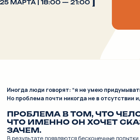
гда люди говорят: “я не умею придумывать”.
проблема почти никогда не в отсутствии идей.
РОБЛЕМА В ТОМ, ЧТО ЧЕЛОВЕК Н
ТО ИМЕННО ОН ХОЧЕТ СКАЗАТЬ, 
АЧЕМ.
езультате появляются бесконечные попытки написать пос
 презентацию по принципу много слайдов. Текст перепис
щущение ясности так и не возникает.
этом практикуме мы показываем, как устроен контент на