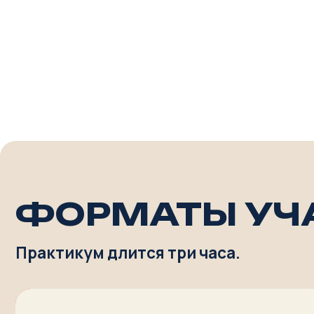
АКТИВНОЕ УЧАСТИЕ
Вы приносите свою задачу и получаете полный р
Мы проводим ваш кейс через три этапа и собира
рабочий текст или структуру сообщения.
АКТИВНЫЕ УЧАСТНИКИ УХОД
решённой задачей
готовым текстом или структурой сообще
пониманием, как дальше работать с конт