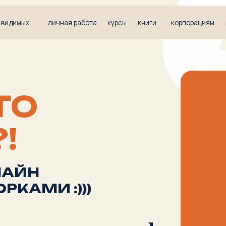
х
личная работа
курсы
книги
корпорациям
мастерская
О
ЙН
МИ :)))
АРТА | 18:00 — 21:00