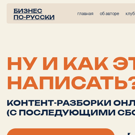
БИЗНЕС
главная
об авторе
клуб видимы
ПО-РУССКИ
НУ И КАК ЭТ
НАПИСАТЬ?!
КОНТЕНТ-РАЗБОРКИ ОНЛА
(С ПОСЛЕДУЮЩИМИ СБОРКА
Хочу участвовать!
25 М