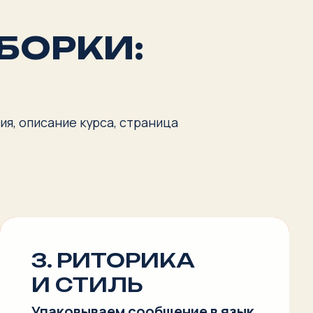
 курса, страница
 РИТОРИКА
СТИЛЬ
вываем сообщение в язык.
формулировки работают, какие
 усиливают подачу и как сделать
тобы сообщение было услышано.