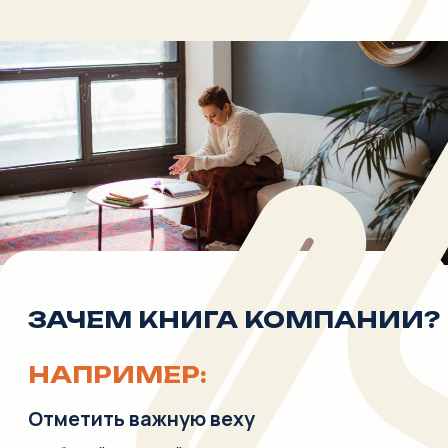
НАПРИМЕР:
Отметить важную веху
— юбилей, крупный успех, запуск нового
этапа — и рассказать о своих достижениях
Обучить клиентов
и понятно объяснить как получить
максимальную пользу от сотрудничества.
Привлечь новых клиентов
через экспертный контент, который повышает
доверие и приводит людей к вам.
Подробно описать вашу технологию,
уникальный подход или яркий кейс так, чтобы
он стал эталоном и ссылкой для рынка.
Структурно презентовать продукт
или услугу:
не в формате рекламного буклета, а как
серьёзное решение с логикой, примерами