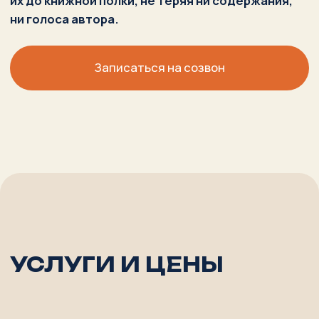
КНИГИ
Зачем?
Если вам нужна помощь в выборе способа
издания книги, сопровождение в юридической
части, помощь в поиске типографии и самиздате или
продвижении книги.
Маркетинговое и пиар-сопровождение издания
книги, помощь в реализации.
Обсудить
ОТ 3 МЕСЯЦЕВ И ОТ 1 МЛН РУБ.