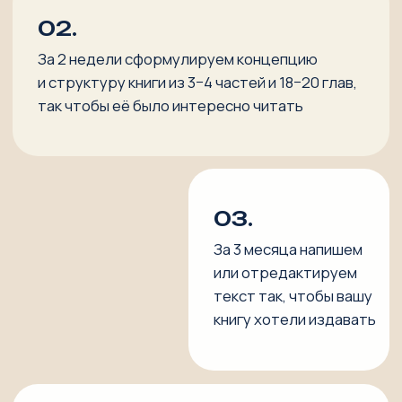
но и устойчивым интересом читателей;
райтер Антона Нефедова (книга «Право быть
совой») и компании Капитал Групп (книга «Как
изменилась Москва»), где мне доверили
право говорить от их имени и фиксировать
их идеи в книге;
журналист, член Союза журналистов с 1992
года, то есть больше тридцати лет
профессионально работаю со смыслом,
структурой и словом.
По сути, мы — та команда, которая умеет взять
ваш опыт, бизнес и личную историю и довести
их до книжной полки, не теряя ни содержания,
ни голоса автора.
Записаться на созвон