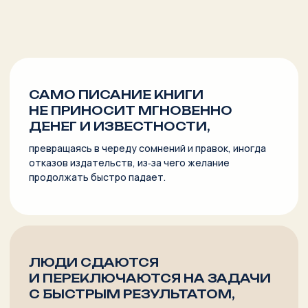
За 1 неделю поможем выбрать, о чём писать
с учетом ваших задач и ожиданий от книги,
придумаем идею на 160 000 знаков (минимум
для издания)
02.
За 2 недели сформулируем концепцию
и структуру книги из 3−4 частей и 18−20 глав,
так чтобы её было интересно читать
03.
За 3 месяца напишем
или отредактируем
текст так, чтобы вашу
книгу хотели издавать