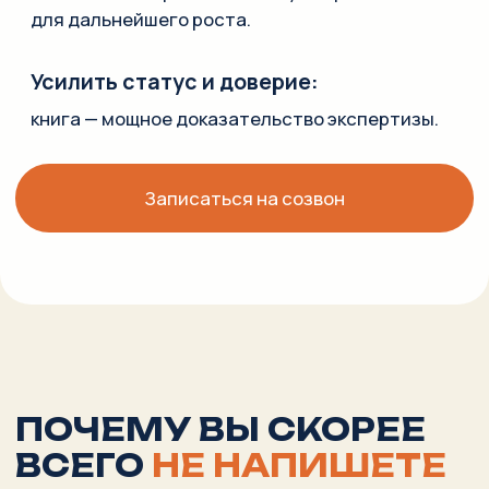
ЛЮДИ СДАЮТСЯ
И ПЕРЕКЛЮЧАЮТСЯ НА ЗАДАЧИ
С БЫСТРЫМ РЕЗУЛЬТАТОМ,
и книга остаётся в виде черновиков и заметок
«до лучших времён».
В КОМПАНИИ РЕДКО ЕСТЬ
ЧЕЛОВЕК, КОТОРЫЙ ОБЛАДАЕТ
ОПЫТОМ НАПИСАНИЯ КНИГ
и может со стороны выделить главное и изложить
задачу ясным текстом, поэтому идея книги годами
не реализуется без внешнего партнёра, берущего
на себя структуру, текст и издание.