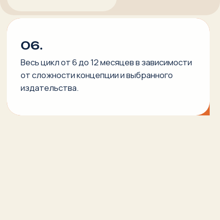
30 МИНУТ, БЕСПЛАТНО
ИНДИВИДУАЛЬНАЯ
КОНСУЛЬТАЦИЯ
Зачем?
Чтобы разобраться нужна ли вам книга, как
ее издавать и как писать, понять о чем писать
и какие деньги закладывать на создание
и продвижение. Уйдете с четким планом: что писать,
с кем общаться, как действовать.