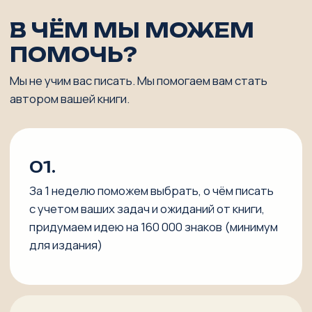
КТО МЫ ТАКИЕ
И ПОЧЕМУ МЫ?
Я Майя Богданова,
руководитель агентства
райтеров, которое уже 3 года помогает
компаниям и экспертам превращать опыт и идеи
в книги, которые действительно дочитывают
до конца и цитируют.
МОЙ ЛИЧНЫЙ ПУТЬ В ТЕКСТАХ —
ЭТО НЕ РАЗОВЫЕ ПРОЕКТЫ,
А МНОГОЛЕТНЯЯ ПРАКТИКА:
основатель Школы Контента, где я системно
обучаю экспертов и бизнес писать так, чтобы
их понимали и запоминали;
копирайтер и международный
бизнес‑тренер, который много лет работает
на стыке текста и задач бизнеса;
автор трёх книг‑бестселлеров и соавтор
бестселлера «Зоопарк в твоей голове», что
подтверждается не только тиражами,