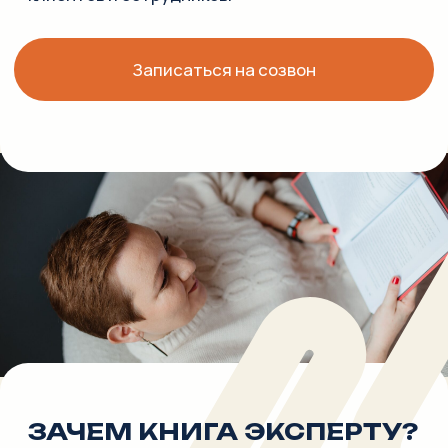
для дальнейшего роста.
Усилить статус и доверие:
книга — мощное доказательство экспертизы.
Записаться на созвон
ПОЧЕМУ ВЫ СКОРЕЕ
ВСЕГО
НЕ НАПИШЕТЕ
КНИГУ БЕЗ НАС?
НАПИСАНИЕ КНИГИ —
ДОЛГИЙ ПРОЦЕСС:
нужно месяцами писать, отодвигать дела,
выдерживать паузы, когда не получается,